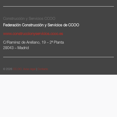
Construcción y Servicios CCOO
Federación Construcción y Servicios de CCOO
www.construccionyservicios.ccoo.es
C/Ramírez de Arellano, 19 – 2ª Planta
28043 – Madrid
© 2026
CC.OO.
Aviso legal
|
Contacto