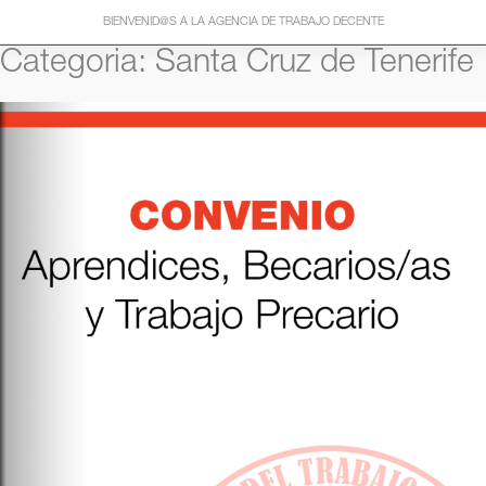
Saltar
BIENVENID@S A LA AGENCIA DE TRABAJO DECENTE
al
contenido
Categoria:
Santa Cruz de Tenerife