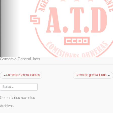
Comercio General Jaén
Navegación
Comercio General Huesca
Comercio general Lleida
de
entradas
Comentarios recientes
Archivos