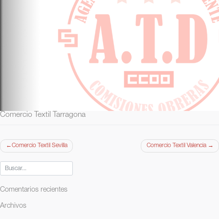
Comercio Textil Tarragona
Navegación
Comercio Textil Sevilla
Comercio Textil Valencia
de
entradas
Comentarios recientes
Archivos