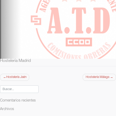
Hostelería Madrid
Navegación
Hostelería Jaén
Hostelería Málaga
de
entradas
Comentarios recientes
Archivos